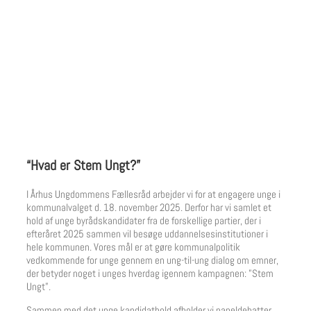
“Hvad er Stem Ungt?”
I Århus Ungdommens Fællesråd arbejder vi for at engagere unge i
kommunalvalget d. 18. november 2025. Derfor har vi samlet et
hold af unge byrådskandidater fra de forskellige partier, der i
efteråret 2025 sammen vil besøge uddannelsesinstitutioner i
hele kommunen. Vores mål er at gøre kommunalpolitik
vedkommende for unge gennem en ung-til-ung dialog om emner,
der betyder noget i unges hverdag igennem kampagnen: ”Stem
Ungt”.
Sammen med det unge kandidathold afholder vi paneldebatter,