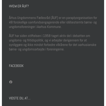
HVEM ER ÅUF?
Århus Ungdommens Fællesråd (ÅUF) er en paraplyorganisation for
48 forskellige samfundsengagerende eller idébestemte børne- og
ungdomsforeninger i Aarhus Kommune.
ÅUF har siden stiftelsen i 1958 taget aktiv del i debatten om
ungdoms- og fritidspolitik, og vi arbejder derigennem for at
synliggøre og ikke mindst forbedre vilkårene for det aarhusianske
børne- og ungdomsarbejde i foreningerne.
FACEBOOK
Facebook
VIDSTE DU, AT…