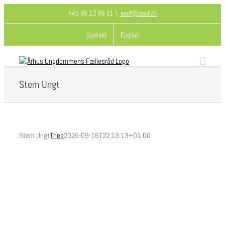
Skip
+45 86 13 89 11
|
aauf@aauf.dk
to
content
Kontakt
English
Stem Ungt
Stem Ungt
Thea
2025-09-16T22:13:13+01:00