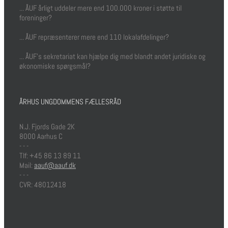
... ÅUF årligt uddeler mere end 100.000 kroner i støtte til
foreninger?
... ÅUF repræsenterer mere end 110 lokalafdelinger?
... ÅUF's sekretariat kan hjælpe dig med blandt andet juridiske og
økonomiske spørgsmål?
ÅRHUS UNGDOMMENS FÆLLESRÅD
N.J. Fjords Gade 2K
8000 Aarhus C
- - -
Tlf: +45 86 13 89 11
Mail:
aauf@aauf.dk
- - -
CVR: 48012418