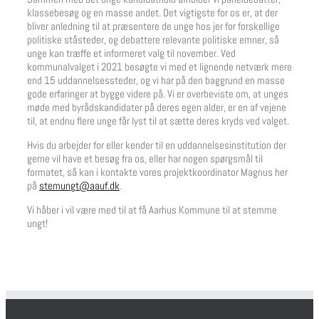
klassebesøg og en masse andet. Det vigtigste for os er, at der
bliver anledning til at præsentere de unge hos jer for forskellige
politiske ståsteder, og debattere relevante politiske emner, så
unge kan træffe et informeret valg til november. Ved
kommunalvalget i 2021 besøgte vi med et lignende netværk mere
end 15 uddannelsessteder, og vi har på den baggrund en masse
gode erfaringer at bygge videre på. Vi er overbeviste om, at unges
møde med byrådskandidater på deres egen alder, er en af vejene
til, at endnu flere unge får lyst til at sætte deres kryds ved valget.
Hvis du arbejder for eller kender til en uddannelsesinstitution der
gerne vil have et besøg fra os, eller har nogen spørgsmål til
formatet, så kan i kontakte vores projektkoordinator Magnus her
på
stemungt@aauf.dk
.
Vi håber i vil være med til at få Aarhus Kommune til at stemme
ungt!