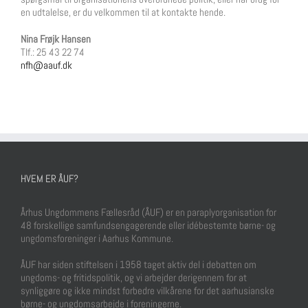
en udtalelse, er du velkommen til at kontakte hende.
Nina Frøjk Hansen
Tlf.: 25 43 22 74
nfh@aauf.dk
HVEM ER ÅUF?
Århus Ungdommens Fællesråd (ÅUF) er en paraplyorganisation for
48 forskellige samfundsengagerende eller idébestemte børne- og
ungdomsforeninger i Aarhus Kommune.
ÅUF har siden stiftelsen i 1958 taget aktiv del i debatten om
ungdoms- og fritidspolitik, og vi arbejder derigennem for at
synliggøre og ikke mindst forbedre vilkårene for det aarhusianske
børne- og ungdomsarbejde i foreningerne.