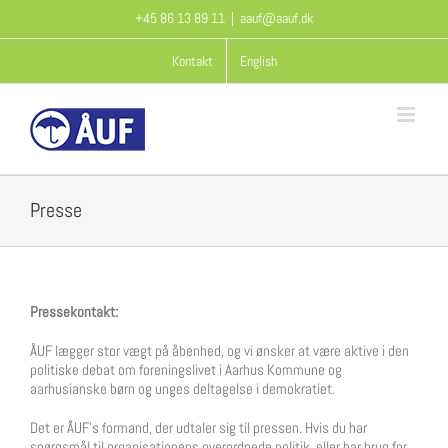
Skip
+45 86 13 89 11
|
aauf@aauf.dk
to
content
Kontakt
English
Presse
Pressekontakt:
ÅUF lægger stor vægt på åbenhed, og vi ønsker at være aktive i den
politiske debat om foreningslivet i Aarhus Kommune og
aarhusianske børn og unges deltagelse i demokratiet.
Det er ÅUF’s formand, der udtaler sig til pressen. Hvis du har
spørgsmål til organisationens overordnede politik, eller har brug for