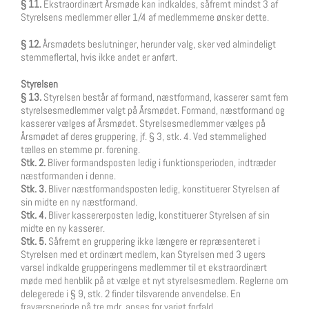
§ 11.
Ekstraordinært Årsmøde kan indkaldes, såfremt mindst 3 af
Styrelsens medlemmer eller 1/4 af medlemmerne ønsker dette.
§ 12.
Årsmødets beslutninger, herunder valg, sker ved almindeligt
stemmeflertal, hvis ikke andet er anført.
Styrelsen
§ 13.
Styrelsen består af formand, næstformand, kasserer samt fem
styrelsesmedlemmer valgt på Årsmødet. Formand, næstformand og
kasserer vælges af Årsmødet. Styrelsesmedlemmer vælges på
Årsmødet af deres gruppering, jf. § 3, stk. 4. Ved stemmelighed
tælles en stemme pr. forening.
Stk. 2.
Bliver formandsposten ledig i funktionsperioden, indtræder
næstformanden i denne.
Stk. 3.
Bliver næstformandsposten ledig, konstituerer Styrelsen af
sin midte en ny næstformand.
Stk. 4.
Bliver kassererposten ledig, konstituerer Styrelsen af sin
midte en ny kasserer.
Stk. 5.
Såfremt en gruppering ikke længere er repræsenteret i
Styrelsen med et ordinært medlem, kan Styrelsen med 3 ugers
varsel indkalde grupperingens medlemmer til et ekstraordinært
møde med henblik på at vælge et nyt styrelsesmedlem. Reglerne om
delegerede i § 9, stk. 2 finder tilsvarende anvendelse. En
fraværsperiode på tre mdr. anses for varigt forfald.