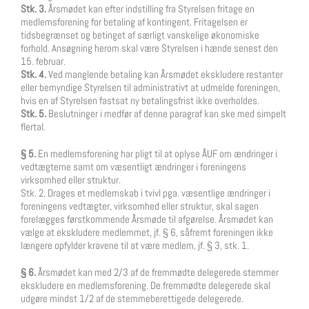
Stk. 3.
Årsmødet kan efter indstilling fra Styrelsen fritage en
medlemsforening for betaling af kontingent. Fritagelsen er
tidsbegrænset og betinget af særligt vanskelige økonomiske
forhold. Ansøgning herom skal være Styrelsen i hænde senest den
15. februar.
Stk. 4.
Ved manglende betaling kan Årsmødet ekskludere restanter
eller bemyndige Styrelsen til administrativt at udmelde foreningen,
hvis en af Styrelsen fastsat ny betalingsfrist ikke overholdes.
Stk. 5.
Beslutninger i medfør af denne paragraf kan ske med simpelt
flertal.
§ 5.
En medlemsforening har pligt til at oplyse ÅUF om ændringer i
vedtægterne samt om væsentligt ændringer i foreningens
virksomhed eller struktur.
Stk. 2. Drages et medlemskab i tvivl pga. væsentlige ændringer i
foreningens vedtægter, virksomhed eller struktur, skal sagen
forelægges førstkommende Årsmøde til afgørelse. Årsmødet kan
vælge at ekskludere medlemmet, jf. § 6, såfremt foreningen ikke
længere opfylder kravene til at være medlem, jf. § 3, stk. 1.
§ 6.
Årsmødet kan med 2/3 af de fremmødte delegerede stemmer
ekskludere en medlemsforening. De fremmødte delegerede skal
udgøre mindst 1/2 af de stemmeberettigede delegerede.