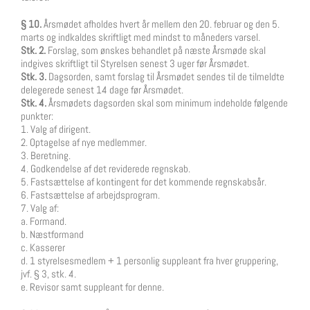
§ 10.
Årsmødet afholdes hvert år mellem den 20. februar og den 5.
marts og indkaldes skriftligt med mindst to måneders varsel.
Stk. 2.
Forslag, som ønskes behandlet på næste Årsmøde skal
indgives skriftligt til Styrelsen senest 3 uger før Årsmødet.
Stk. 3.
Dagsorden, samt forslag til Årsmødet sendes til de tilmeldte
delegerede senest 14 dage før Årsmødet.
Stk. 4.
Årsmødets dagsorden skal som minimum indeholde følgende
punkter:
1. Valg af dirigent.
2. Optagelse af nye medlemmer.
3. Beretning.
4. Godkendelse af det reviderede regnskab.
5. Fastsættelse af kontingent for det kommende regnskabsår.
6. Fastsættelse af arbejdsprogram.
7. Valg af:
a. Formand.
b. Næstformand
c. Kasserer
d. 1 styrelsesmedlem + 1 personlig suppleant fra hver gruppering,
jvf. § 3, stk. 4.
e. Revisor samt suppleant for denne.