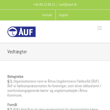
Skip
+45 86 13 89 11
|
aauf@aauf.dk
to
content
Kontakt
English
Vedtægter
Betegnelse
§ 1.
Organisationens navn er Århus Ungdommens Fællesråd (ÅUF).
ÅUF er fællesrepræsentation for foreninger, som driver idébestemt /
samfundsengagerende børne- og ungdomsarbejde i Århus
Kommune.
Formål
§ 2.
ÅUFs formål er at være repræsentant for demokratiske børne-