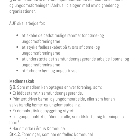
og ungdomsforeninger i Aarhus i dialogen med myndigheder og
organisationer.
ÅUF skal arbejde for:
at skabe de bedst mulige rammer for børne- og
ungdomsforeningerne
at styrke fællesskabet på tværs af børne- og
ungdomsforeningerne
at understøtte det samfundsengagerende arbejde i børne- og
ungdomsforeningerne
at forbedre børn og unges trivsel
Medlemsskab
§ 3.
Som medlem kan optages enhver forening, som:
• Er idébestemt / samfundsengagerende.
• Primært driver børne- og ungdomsarbejde, eller som har en
selvstændig børne- og ungdomsafdeling.
• Er demokratisk opbygget og styret.
• I udgangspunktet er åben for alle, som tilslutter sig foreningens
formål.
• Har sit virke i Århus Kommune.
Stk. 2.
Foreninger, som har en fælles kommunal