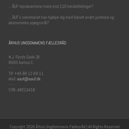
... ÅUF repræsenterer mere end 110 lokalafdelinger?
... ÅUF's sekretariat kan hjælpe dig med blandt andet juridiske og
økonomiske spørgsmål?
ÅRHUS UNGDOMMENS FÆLLESRÅD
N.J. Fjords Gade 2K
8000 Aarhus C
- - -
Tlf: +45 86 13 89 11
Mail:
aauf@aauf.dk
- - -
CVR: 48012418
Copyright 2026 Århus Ungdommens Fællesråd | All Rights Reserved