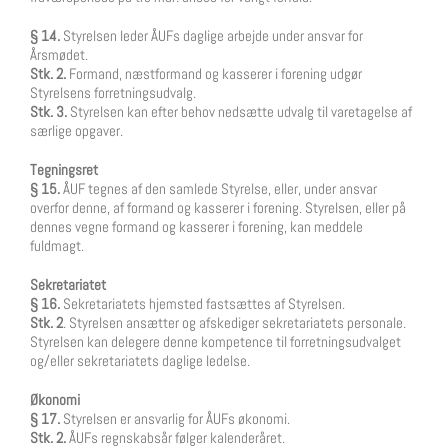
§ 14.
Styrelsen leder ÅUFs daglige arbejde under ansvar for
Årsmødet.
Stk. 2.
Formand, næstformand og kasserer i forening udgør
Styrelsens forretningsudvalg.
Stk. 3.
Styrelsen kan efter behov nedsætte udvalg til varetagelse af
særlige opgaver.
Tegningsret
§ 15.
ÅUF tegnes af den samlede Styrelse, eller, under ansvar
overfor denne, af formand og kasserer i forening. Styrelsen, eller på
dennes vegne formand og kasserer i forening, kan meddele
fuldmagt.
Sekretariatet
§ 16.
Sekretariatets hjemsted fastsættes af Styrelsen.
Stk. 2
. Styrelsen ansætter og afskediger sekretariatets personale.
Styrelsen kan delegere denne kompetence til forretningsudvalget
og/eller sekretariatets daglige ledelse.
Økonomi
§ 17.
Styrelsen er ansvarlig for ÅUFs økonomi.
Stk. 2.
ÅUFs regnskabsår følger kalenderåret.