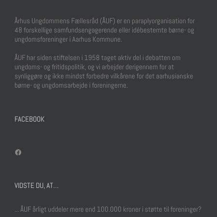
Århus Ungdommens Fællesråd (ÅUF) er en paraplyorganisation for
48 forskellige samfundsengagerende eller idébestemte børne- og
ungdomsforeninger i Aarhus Kommune.
ÅUF har siden stiftelsen i 1958 taget aktiv del i debatten om
ungdoms- og fritidspolitik, og vi arbejder derigennem for at
synliggøre og ikke mindst forbedre vilkårene for det aarhusianske
børne- og ungdomsarbejde i foreningerne.
FACEBOOK
Facebook
VIDSTE DU, AT…
... ÅUF årligt uddeler mere end 100.000 kroner i støtte til foreninger?