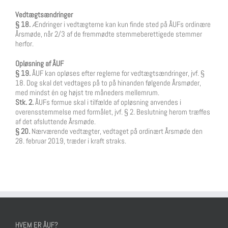
Vedtægtsændringer
§ 18.
Ændringer i vedtægterne kan kun finde sted på ÅUFs ordinære
Årsmøde, når 2/3 af de fremmødte stemmeberettigede stemmer
herfor.
Opløsning af ÅUF
§ 19.
ÅUF kan opløses efter reglerne for vedtægtsændringer, jvf. §
18. Dog skal det vedtages på to på hinanden følgende Årsmøder,
med mindst én og højst tre måneders mellemrum.
Stk. 2.
ÅUFs formue skal i tilfælde af opløsning anvendes i
overensstemmelse med formålet, jvf. § 2. Beslutning herom træffes
af det afsluttende Årsmøde.
§ 20.
Nærværende vedtægter, vedtaget på ordinært Årsmøde den
28. februar 2019, træder i kraft straks.
HVEM ER ÅUF?