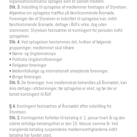
organisationsstruktur optages som ét samlet medlem.
Stk. 3.
Indstilling til optagelse af medlemmer foretages af Styrelsen.
Afgørelse om optagelse træffes på førstkommende Årsmøde.
Foreninger der af Styrelsen er indstillet til optagelse kan, indtil
førstkommende årsmøde, deltage i ÅUFs virke, dog uden
stemmeret. Styrelsen fastsætter et kontingent for perioden indtil
optagelsen.
Stk. 4.
Ved optagelsen bestemmes det, hvilken af følgende
grupperinger, medlemmet skal tilhøre:
• Børne- og Ungdomskorps
• Politiske Ungdomsforeninger
• Religiøse foreninger
• Mellemfolkelige og internationalt arbejdende foreninger.
• Øvrige foreninger.
Stk. 5.
De foreninger, hvis medlemskab behandles på Årsmødet, kan
ikke deltage i afstemninger, før optagelse er sket, og før der er
betalt kontingent til ÅUF.
§ 4.
Kontingent fastsættes af Årsmødet efter indstilling fra
Styrelsen.
Stk. 2.
Kontingentet forfalder til betaling d. 1. januar hvert år og den
sidste rettidige betalingsfrist er den 15. februar samme år. Ved
manglende betaling suspenderes medlemsrettighederne indtil
betaling har fundet sted.