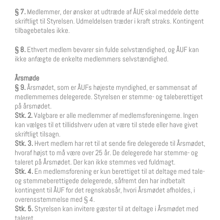
§ 7.
Medlemmer, der ønsker at udtræde af ÅUF, skal meddele dette
skriftligt til Styrelsen. Udmeldelsen træder i kraft straks. Kontingent
tilbagebetales ikke.
§ 8.
Ethvert medlem bevarer sin fulde selvstændighed, og ÅUF kan
ikke anfægte de enkelte medlemmers selvstændighed.
Årsmøde
§ 9.
Årsmødet, som er ÅUFs højeste myndighed, er sammensat af
medlemmernes delegerede. Styrelsen er stemme- og taleberettiget
på årsmødet.
Stk. 2.
Valgbare er alle medlemmer af medlemsforeningerne. Ingen
kan vælges til et tillidshverv uden at være til stede eller have givet
skriftligt tilsagn.
Stk. 3.
Hvert medlem har ret til at sende fire delegerede til Årsmødet,
hvoraf højst to må være over 25 år. De delegerede har stemme- og
taleret på Årsmødet. Der kan ikke stemmes ved fuldmagt.
Stk. 4.
En medlemsforening er kun berettiget til at deltage med tale-
og stemmeberettigede delegerede, såfremt den har indbetalt
kontingent til ÅUF for det regnskabsår, hvori Årsmødet afholdes, i
overensstemmelse med § 4.
Stk. 5.
Styrelsen kan invitere gæster til at deltage i Årsmødet med
taleret.