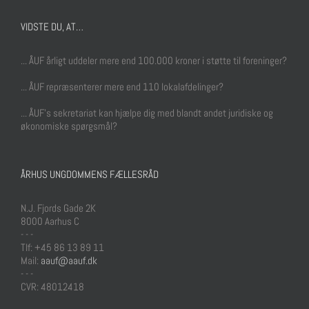
VIDSTE DU, AT…
... ÅUF årligt uddeler mere end 100.000 kroner i støtte til foreninger?
... ÅUF repræsenterer mere end 110 lokalafdelinger?
... ÅUF's sekretariat kan hjælpe dig med blandt andet juridiske og
økonomiske spørgsmål?
ÅRHUS UNGDOMMENS FÆLLESRÅD
N.J. Fjords Gade 2K
8000 Aarhus C
- - -
Tlf: +45 86 13 89 11
Mail:
aauf@aauf.dk
- - -
CVR: 48012418