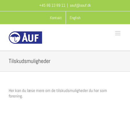
Skip
+45 86 13 89 11
|
aauf@aauf.dk
to
content
Kontakt
English
Tilskudsmuligheder
Her kan du læse mere om de tilskudsmuligheder du har som
forening.