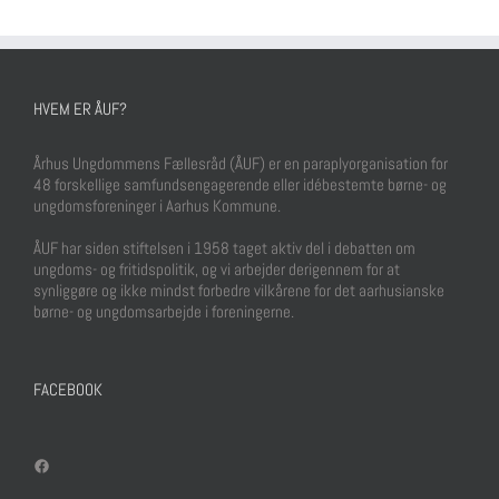
HVEM ER ÅUF?
Århus Ungdommens Fællesråd (ÅUF) er en paraplyorganisation for
48 forskellige samfundsengagerende eller idébestemte børne- og
ungdomsforeninger i Aarhus Kommune.
ÅUF har siden stiftelsen i 1958 taget aktiv del i debatten om
ungdoms- og fritidspolitik, og vi arbejder derigennem for at
synliggøre og ikke mindst forbedre vilkårene for det aarhusianske
børne- og ungdomsarbejde i foreningerne.
FACEBOOK
Facebook