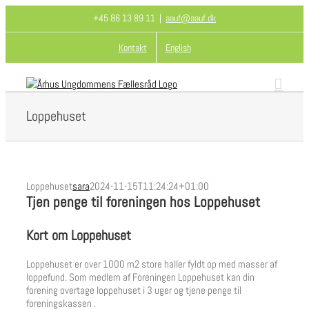
Skip
+45 86 13 89 11
|
aauf@aauf.dk
to
content
Kontakt
English
Loppehuset
Loppehuset
sara
2024-11-15T11:24:24+01:00
Tjen penge til foreningen hos Loppehuset
Kort om Loppehuset
Loppehuset er over 1000 m2 store haller fyldt op med masser af
loppefund
. Som medlem af Foreningen Loppehuset kan din
forening overtage loppehuset i 3 uger og tjene penge til
foreningskassen
.