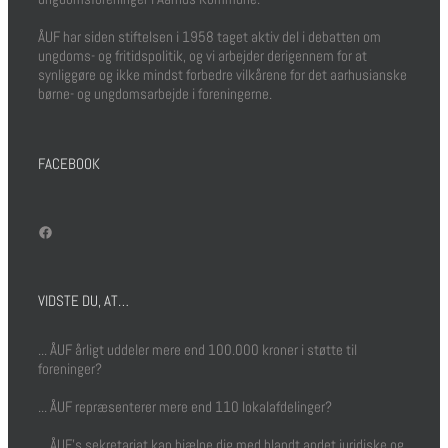
ÅUF har siden stiftelsen i 1958 taget aktiv del i debatten om
ungdoms- og fritidspolitik, og vi arbejder derigennem for at
synliggøre og ikke mindst forbedre vilkårene for det aarhusianske
børne- og ungdomsarbejde i foreningerne.
FACEBOOK
Facebook
VIDSTE DU, AT…
... ÅUF årligt uddeler mere end 100.000 kroner i støtte til
foreninger?
... ÅUF repræsenterer mere end 110 lokalafdelinger?
... ÅUF's sekretariat kan hjælpe dig med blandt andet juridiske og