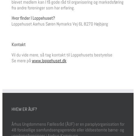
blevet medlem kan I få gode råd til organisering og markedsføring
fra andre foreninger som har erfaring.
Hvor finder I Loppehuset?
Loppehuset Aarhus Søren Nymarks Vej 6L 8270 Højbjerg
Kontakt
Vil du vide mere, så tag kontakt til Loppehusets bestyrelse
Se mere på
www.loppehuset.dk
HVEM ER ÅUF?
Århus Ungdommens Fællesråd (ÅUF) er en paraplyorganisation for
48 forskellige samfundsengagerende eller idébestemte børne- og
ungdomsforeninger i Aarhus Kommune.