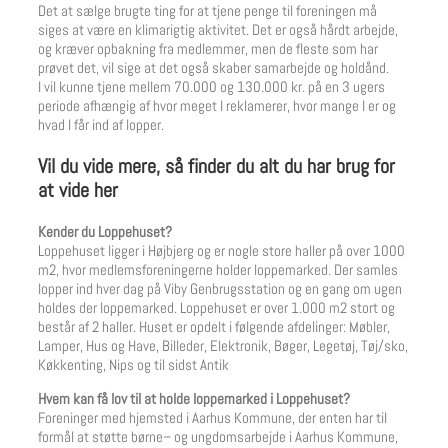
Det at sælge brugte ting for at tjene penge til foreningen må
siges at være en klimarigtig aktivitet. Det er også hårdt arbejde,
og kræver opbakning fra medlemmer, men de fleste som har
prøvet det, vil sige at det også skaber samarbejde og holdånd.
I vil kunne tjene mellem 70.000 og 130.000 kr. på en 3 ugers
periode afhængig af hvor meget I reklamerer, hvor mange I er og
hvad I får ind af lopper.
Vil du vide mere, så finder du alt du har brug for
at vide her
Kender du Loppehuset?
Loppehuset ligger i Højbjerg og er nogle store haller på over 1000
m2, hvor medlemsforeningerne holder loppemarked. Der samles
lopper ind hver dag på Viby Genbrugsstation og en gang om ugen
holdes der loppemarked. Loppehuset er over 1.000 m2 stort og
består af 2 haller. Huset er opdelt i følgende afdelinger: Møbler,
Lamper, Hus og Have, Billeder, Elektronik, Bøger, Legetøj, Tøj/sko,
Køkkenting, Nips og til sidst Antik
Hvem kan få lov til at holde loppemarked i Loppehuset?
Foreninger med hjemsted i Aarhus Kommune, der enten har til
formål at støtte børne– og ungdomsarbejde i Aarhus Kommune,