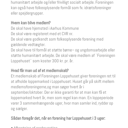
humanitært arbejde og/eller frivilligt socialt arbejde. Foreningen
kan også have folkeoplysende formål som fx. idrætsforeninger
eller spejdergrupper.
Hvem kan blive medlem?
De skal have hjemsted i Aarhus Kommune
De skal være registeret med et CVR nr.
De skal være godkendt som folkeoplysende forening med
gældende vedtægter.
De skal have til formål at støtte børne– og ungdomsarbejde eller
støtte humanitært arbejde. De skal være medlem af `Foreningen
Loppehuset` som koster 300 kr. pr. år.
Hvad får man ud af et medlemskab?
Et medlemskab af Foreningen Loppehuset giver foreningen ret til
at afholde loppemarked i Loppehuset. Huset går på skift mellem
medlemsforeningerne,og man søger hvert år i
september/oktober. Der er ikke garanti for at man kan få et
loppemarked hvert år, men som regel kan man. En loppeperiode
varer 3 sammenhængende uger, hvor man samler ind, rydder op
og sælger.
Sådan foregår det, når en forening har Loppehuset i 3 uger:
• Afhentning af genbrugsting