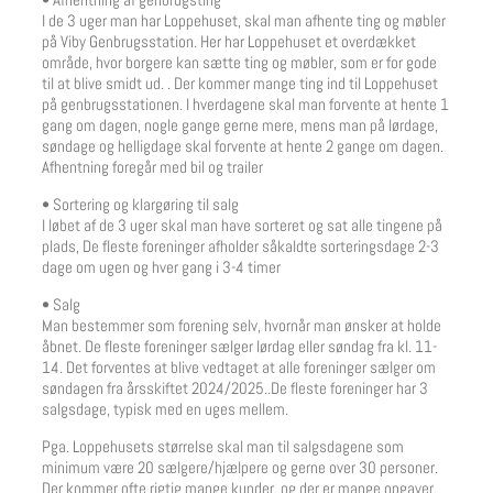
I de 3 uger man har Loppehuset, skal man afhente ting og møbler
på Viby Genbrugsstation. Her har Loppehuset et overdækket
område, hvor borgere kan sætte ting og møbler, som er for gode
til at blive smidt ud. . Der kommer mange ting ind til Loppehuset
på genbrugsstationen. I hverdagene skal man forvente at hente 1
gang om dagen, nogle gange gerne mere, mens man på lørdage,
søndage og helligdage skal forvente at hente 2 gange om dagen.
Afhentning foregår med bil og trailer
• Sortering og klargøring til salg
I løbet af de 3 uger skal man have sorteret og sat alle tingene på
plads, De fleste foreninger afholder såkaldte sorteringsdage 2-3
dage om ugen og hver gang i 3-4 timer
• Salg
Man bestemmer som forening selv, hvornår man ønsker at holde
åbnet. De fleste foreninger sælger lørdag eller søndag fra kl. 11-
14. Det forventes at blive vedtaget at alle foreninger sælger om
søndagen fra årsskiftet 2024/2025..De fleste foreninger har 3
salgsdage, typisk med en uges mellem.
Pga. Loppehusets størrelse skal man til salgsdagene som
minimum være 20 sælgere/hjælpere og gerne over 30 personer.
Der kommer ofte rigtig mange kunder, og der er mange opgaver.