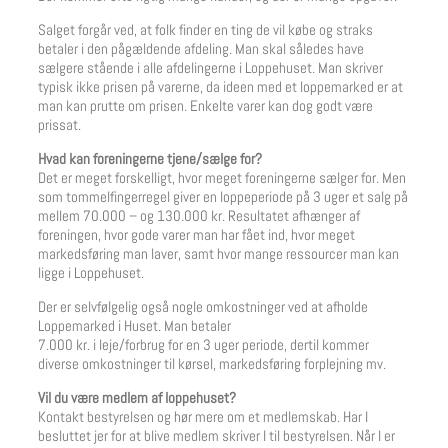
Salget forgår ved, at folk finder en ting de vil købe og straks
betaler i den pågældende afdeling. Man skal således have
sælgere stående i alle afdelingerne i Loppehuset. Man skriver
typisk ikke prisen på varerne, da ideen med et loppemarked er at
man kan prutte om prisen. Enkelte varer kan dog godt være
prissat.
Hvad kan foreningerne tjene/sælge for?
Det er meget forskelligt, hvor meget foreningerne sælger for. Men
som tommelfingerregel giver en loppeperiode på 3 uger et salg på
mellem 70.000 – og 130.000 kr. Resultatet afhænger af
foreningen, hvor gode varer man har fået ind, hvor meget
markedsføring man laver, samt hvor mange ressourcer man kan
ligge i Loppehuset.
Der er selvfølgelig også nogle omkostninger ved at afholde
Loppemarked i Huset. Man betaler
7.000 kr. i leje/forbrug for en 3 uger periode, dertil kommer
diverse omkostninger til kørsel, markedsføring forplejning mv.
Vil du være medlem af loppehuset?
Kontakt bestyrelsen og hør mere om et medlemskab. Har I
besluttet jer for at blive medlem skriver I til bestyrelsen. Når I er