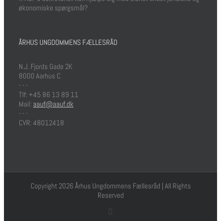
økonomiske spørgsmål?
ÅRHUS UNGDOMMENS FÆLLESRÅD
N.J. Fjords Gade 2K
8000 Aarhus C
- - -
Tlf: +45 86 13 89 11
Mail:
aauf@aauf.dk
- - -
CVR: 48012418
Copyright 2026 Århus Ungdommens Fællesråd | All Rights
Reserved
Facebook