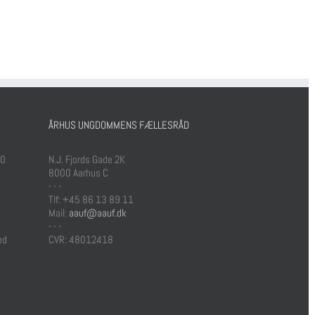
ÅRHUS UNGDOMMENS FÆLLESRÅD
00
N.J. Fjords Gade 2K
8000 Aarhus C
- - -
Tlf: +45 86 13 89 11
Mail:
aauf@aauf.dk
- - -
ed
CVR: 48012418