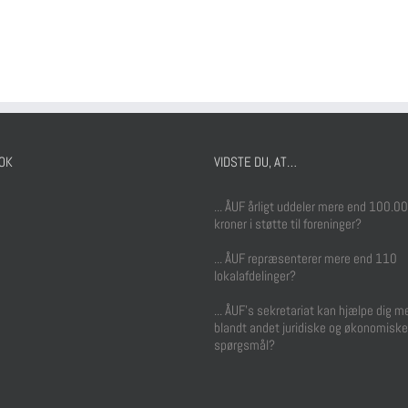
OK
VIDSTE DU, AT…
... ÅUF årligt uddeler mere end 100.0
kroner i støtte til foreninger?
book
... ÅUF repræsenterer mere end 110
lokalafdelinger?
... ÅUF's sekretariat kan hjælpe dig m
blandt andet juridiske og økonomiske
spørgsmål?