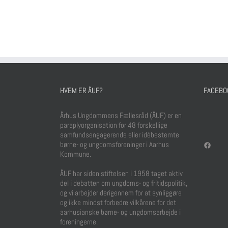
HVEM ER ÅUF?
FACEBO
Århus Ungdommens Fællesråd (ÅUF) er en
paraplyorganisation for 48 forskellige
samfundsengagerende eller idébestemte
Face
børne- og ungdomsforeninger i Aarhus
Kommune.
ÅUF har siden stiftelsen i 1958 taget aktiv
del i debatten om ungdoms- og fritidspolitik,
og vi arbejder derigennem for at synliggøre
og ikke mindst forbedre vilkårene for det
aarhusianske børne- og ungdomsarbejde i
foreningerne.