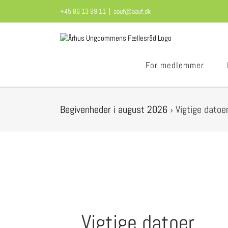
Skip
+45 86 13 89 11
|
aauf@aauf.dk
to
content
For medlemmer
Begivenheder i august 2026
› Vigtige datoe
Vigtige datoer