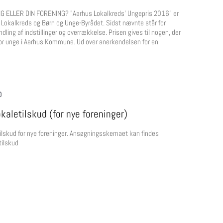
G ELLER DIN FORENING? "Aarhus Lokalkreds' Ungepris 2016" er
Lokalkreds og Børn og Unge-Byrådet. Sidst nævnte står for
ndling af indstillinger og overrækkelse. Prisen gives til nogen, der
for unge i Aarhus Kommune. Ud over anerkendelsen for en
0
aletilskud (for nye foreninger)
tilskud for nye foreninger. Ansøgningsskemaet kan findes
tilskud