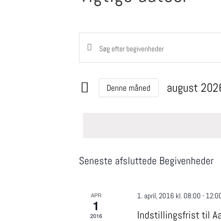
Skriv
Begivenheder
nøgleord.
Søgning
Søg
efter
og
Begivenheder
august 202
Denne måned
visninger
på
Vælg
nøgleord.
Navigation
dato.
Kalender
Seneste afsluttede Begivenheder
af
Begivenheder
APR
1. april, 2016 kl. 08:00
-
12:0
1
Indstillingsfrist til
2016