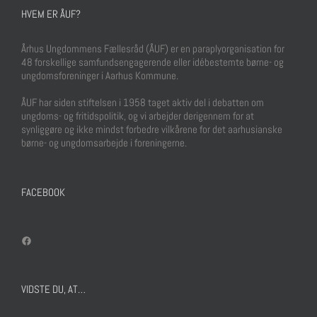
HVEM ER ÅUF?
Århus Ungdommens Fællesråd (ÅUF) er en paraplyorganisation for
48 forskellige samfundsengagerende eller idébestemte børne- og
ungdomsforeninger i Aarhus Kommune.
ÅUF har siden stiftelsen i 1958 taget aktiv del i debatten om
ungdoms- og fritidspolitik, og vi arbejder derigennem for at
synliggøre og ikke mindst forbedre vilkårene for det aarhusianske
børne- og ungdomsarbejde i foreningerne.
FACEBOOK
Facebook
VIDSTE DU, AT…