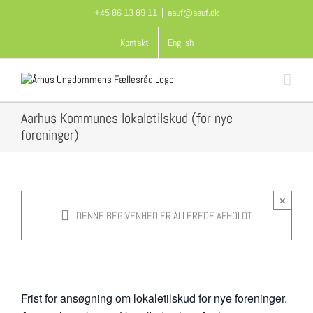
Skip
+45 86 13 89 11
|
aauf@aauf.dk
to
content
Kontakt
English
Aarhus Kommunes lokaletilskud (for nye
foreninger)
Aarhus Kommunes lokaletilskud (for nye
foreninger)
×
DENNE BEGIVENHED ER ALLEREDE AFHOLDT.
1. april, 2016 kl. 08:00
-
17:00
Frist for ansøgning om lokaletilskud for nye foreninger.