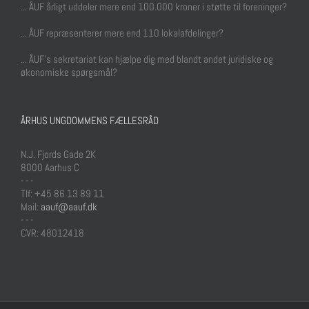
... ÅUF årligt uddeler mere end 100.000 kroner i støtte til foreninger?
... ÅUF repræsenterer mere end 110 lokalafdelinger?
... ÅUF's sekretariat kan hjælpe dig med blandt andet juridiske og
økonomiske spørgsmål?
ÅRHUS UNGDOMMENS FÆLLESRÅD
N.J. Fjords Gade 2K
8000 Aarhus C
- - -
Tlf: +45 86 13 89 11
Mail:
aauf@aauf.dk
- - -
CVR: 48012418