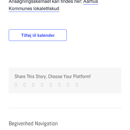
Ansøgningsskemaet kan findes her:
Aarhus
Kommunes
lokaletilskud
Tilføj til kalender
Share This Story, Choose Your Platform!
Facebook
Twitter
Reddit
LinkedIn
Tumblr
Pinterest
Vk
E-
mail
Begivenhed Navigation