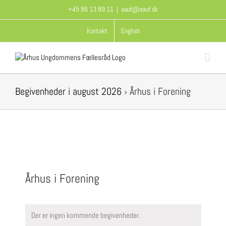
Skip
+45 86 13 89 11
|
aauf@aauf.dk
to
content
Kontakt
English
Begivenheder i august 2026
› Århus i Forening
Århus i Forening
Der er ingen kommende begivenheder.