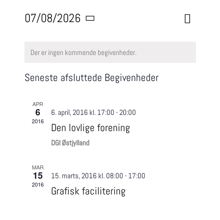
Begiven
07/08/2026
Begivenhed
Måned
Søg
Visninge
Vælg
efter
Navigati
Søgning
Kalender
begivenheder
dato.
og
Der er ingen kommende begivenheder.
af
visninger
Begivenheder
Seneste afsluttede Begivenheder
Navigation
APR
6
6. april, 2016 kl. 17:00
-
20:00
2016
Den lovlige forening
DGI Østjylland
MAR
15
15. marts, 2016 kl. 08:00
-
17:00
2016
Grafisk facilitering