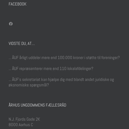
FACEBOOK
Facebook
VIDSTE DU, AT…
... ÅUF årligt uddeler mere end 100.000 kroner i støtte til foreninger?
... ÅUF repræsenterer mere end 110 lokalafdelinger?
... ÅUF's sekretariat kan hjælpe dig med blandt andet juridiske og
økonomiske spørgsmål?
ÅRHUS UNGDOMMENS FÆLLESRÅD
N.J. Fjords Gade 2K
8000 Aarhus C