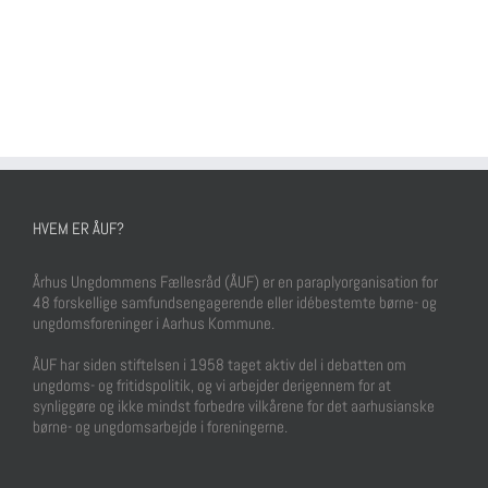
HVEM ER ÅUF?
Århus Ungdommens Fællesråd (ÅUF) er en paraplyorganisation for
48 forskellige samfundsengagerende eller idébestemte børne- og
ungdomsforeninger i Aarhus Kommune.
ÅUF har siden stiftelsen i 1958 taget aktiv del i debatten om
ungdoms- og fritidspolitik, og vi arbejder derigennem for at
synliggøre og ikke mindst forbedre vilkårene for det aarhusianske
børne- og ungdomsarbejde i foreningerne.