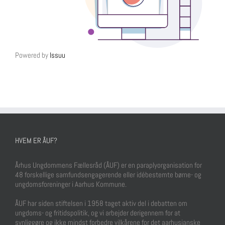
Powered by
Issuu
HVEM ER ÅUF?
Århus Ungdommens Fællesråd (ÅUF) er en paraplyorganisation for
48 forskellige samfundsengagerende eller idébestemte børne- og
ungdomsforeninger i Aarhus Kommune.
ÅUF har siden stiftelsen i 1958 taget aktiv del i debatten om
ungdoms- og fritidspolitik, og vi arbejder derigennem for at
synliggøre og ikke mindst forbedre vilkårene for det aarhusianske