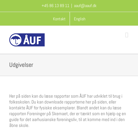
Skip
+45 86 13 89 11
|
aauf@aauf.dk
to
content
Kontakt
English
Udgivelser
Her på siden kan du læse rapporter som ÅUF har udviklet til brug i
folkeskolen. Du kan downloade rapporterne her på siden, eller
kontakte ÅUF for fysiske eksemplarer. Blandt andet kan du læse
rapporten Foreninger på Skemaet, der er tænkt som en hjælp og en
guide for det aarhusianske foreningsliv, til at komme med ind i den
åbne skole.