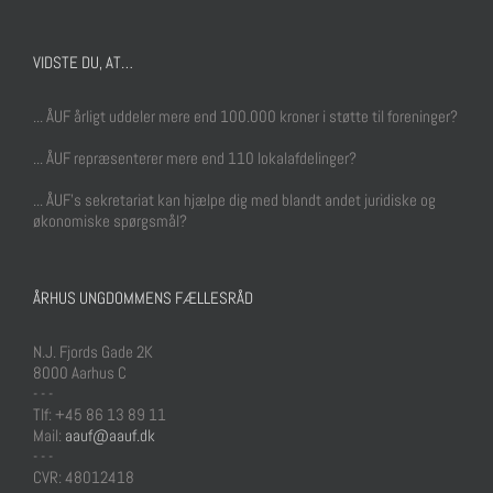
VIDSTE DU, AT…
... ÅUF årligt uddeler mere end 100.000 kroner i støtte til foreninger?
... ÅUF repræsenterer mere end 110 lokalafdelinger?
... ÅUF's sekretariat kan hjælpe dig med blandt andet juridiske og
økonomiske spørgsmål?
ÅRHUS UNGDOMMENS FÆLLESRÅD
N.J. Fjords Gade 2K
8000 Aarhus C
- - -
Tlf: +45 86 13 89 11
Mail:
aauf@aauf.dk
- - -
CVR: 48012418