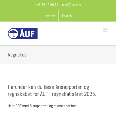
Skip
+45 86 13 89 11
|
aauf@aauf.dk
to
content
Kontakt
English
Regnskab
Herunder kan du læse årsrapporten og
regnskabet for ÅUF i regnskabsåret 2025.
Hent PDF med årsrapporten og regnskabet her.