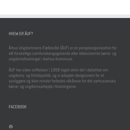
HVEM ER ÅUF?
Århus Ungdommens Fællesråd (ÅUF) er en paraplyorganisation for
48 forskellige samfundsengagerende eller idébestemte børne- og
ungdomsforeninger i Aarhus Kommune.
ÅUF har siden stiftelsen i 1958 taget aktiv del i debatten om
ungdoms- og fritidspolitik, og vi arbejder derigennem for at
synliggøre og ikke mindst forbedre vilkårene for det aarhusianske
børne- og ungdomsarbejde i foreningerne.
FACEBOOK
Facebook