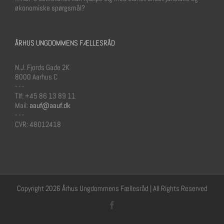
økonomiske spørgsmål?
ÅRHUS UNGDOMMENS FÆLLESRÅD
N.J. Fjords Gade 2K
8000 Aarhus C
- - -
Tlf: +45 86 13 89 11
Mail:
aauf@aauf.dk
- - -
CVR: 48012418
Copyright 2026 Århus Ungdommens Fællesråd | All Rights Reserved
Facebook