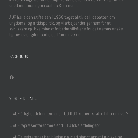
ungdomsforeninger i Aarhus Kommune.
ÅUF har siden stiftelsen i 1958 taget aktiv del i debatten om
ungdoms- og fritidspolitik, og vi arbejder derigennem for at
synliggøre og ikke mindst forbedre vilkårene for det aarhusianske
børne- og ungdomsarbejde i foreningerne.
FACEBOOK
Facebook
VIDSTE DU, AT…
... ÅUF årligt uddeler mere end 100.000 kroner i støtte til foreninger?
... ÅUF repræsenterer mere end 110 lokalafdelinger?
... ÅUF's sekretariat kan hjælpe dig med blandt andet juridiske og