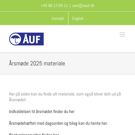
Skip
+45 86 13 89 11
|
aauf@aauf.dk
to
content
Kontakt
English
Årsmøde 2025 materiale
Her på siden kan du finde alt materiale, som også bliver delt ud på
Årsmødet:
Indkaldelsen til årsmødet finder du her
Årsmødehæftet med dagsorden og bilag kan du hente her.
Bestyrelsesguiden findes her