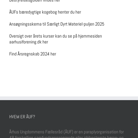
ÅUFs bæredygtige kogebog henter du her
Ansøgningsskema til Særligt Dyrt Materiel-puljen 2025
Oversigt over årets kurser kan du se på hjemmesiden
aarhusiforening.dk her
Find Årsregnskab 2024 her
HVEM ER ÅUF?
Århus Ungdommens Fællesråd (ÅUF) er en paraplyorganisation for
48 forskellige samfundsengagerende eller idébestemte børne- og