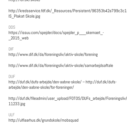
http://kredsservice.fdf.dk/_Resources/Persistent/96353b42a799c
IS_Plakat-Skole.jpg
DDS
https://issuu.com/spejder/docs/spejder_p___skemaet_-
_2015_web
DIF
http://www.dif.dk/da/foreningsliv/aktiv-skole/forening
http://www.dif.dk/da/foreningsliv/aktiv-skole/samarbejdsaftale
DUF
http://duf.dk/dufs-arbejde/den-aabne-skole/ – http://duf.dk/dufs-
arbejde/den-aabne-skole/for-foreninger/
http://duf.dk/fileadmin/user_upload/FOTOS/DUFs_arbejde/Forening
11233.jpg
ULF
http://ulfiaarhus.dk/grundskole/mobsquad