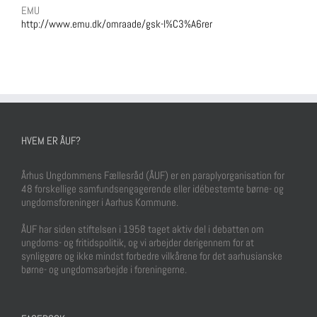
EMU
http://www.emu.dk/omraade/gsk-l%C3%A6rer
HVEM ER ÅUF?
Århus Ungdommens Fællesråd (ÅUF) er en paraplyorganisation for
48 forskellige samfundsengagerende eller idébestemte børne- og
ungdomsforeninger i Aarhus Kommune.
ÅUF har siden stiftelsen i 1958 taget aktiv del i debatten om
ungdoms- og fritidspolitik, og vi arbejder derigennem for at
synliggøre og ikke mindst forbedre vilkårene for det aarhusianske
børne- og ungdomsarbejde i foreningerne.