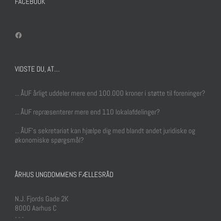
FACEBOOK
Facebook
VIDSTE DU, AT…
... ÅUF årligt uddeler mere end 100.000 kroner i støtte til foreninger?
... ÅUF repræsenterer mere end 110 lokalafdelinger?
... ÅUF's sekretariat kan hjælpe dig med blandt andet juridiske og
økonomiske spørgsmål?
ÅRHUS UNGDOMMENS FÆLLESRÅD
N.J. Fjords Gade 2K
8000 Aarhus C
- - -