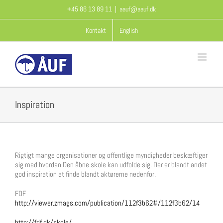
Skip
+45 86 13 89 11
|
aauf@aauf.dk
to
content
Kontakt
English
Inspiration
Rigtigt mange organisationer og offentlige myndigheder beskæftiger
sig med hvordan Den åbne skole kan udfolde sig. Der er blandt andet
god inspiration at finde blandt aktørerne nedenfor.
FDF
http://viewer.zmags.com/publication/112f3b62#/112f3b62/14
http://fdf.dk/skole/